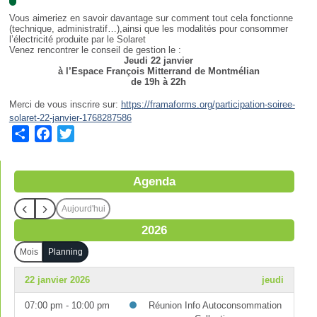
Vous aimeriez en savoir davantage sur comment tout cela fonctionne
(technique, administratif…),ainsi que les modalités pour consommer
l’électricité produite par le Solaret
Venez rencontrer le conseil de gestion le :
Jeudi 22 janvier
à l’Espace François Mitterrand de Montmélian
de 19h à 22h
Merci de vous inscrire sur:
https://framaforms.org/participation-soiree-
solaret-22-janvier-1768287586
S
F
T
h
a
w
a
c
i
Agenda
r
e
t
e
b
t
Aujourd'hui
o
e
2026
o
r
k
Mois
Planning
22 janvier 2026
jeudi
07:00 pm - 10:00 pm
Réunion Info Autoconsommation