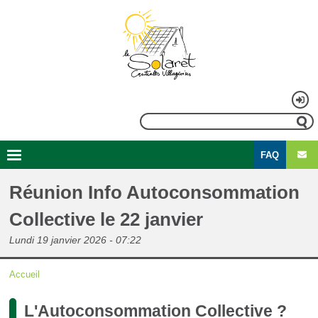
Aller
au
contenu
principal
Menu
Rechercher
du
FAQ
compte
Second
Navigation
de
menu
principale
Réunion Info Autoconsommation
l'utilisateur
Collective le 22 janvier
Lundi 19 janvier 2026 - 07:22
Accueil
Fil
L'Autoconsommation Collective ?
d'Ariane