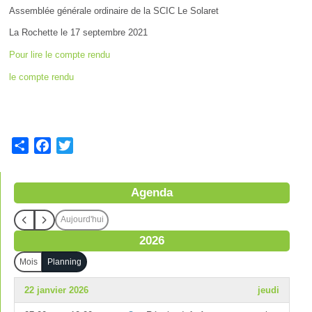
Assemblée générale ordinaire de la SCIC Le Solaret
La Rochette le 17 septembre 2021
Pour lire le compte rendu
le compte rendu
S
F
T
h
a
w
a
c
i
Agenda
r
e
t
e
b
t
Aujourd'hui
o
e
2026
o
r
k
Mois
Planning
22 janvier 2026
jeudi