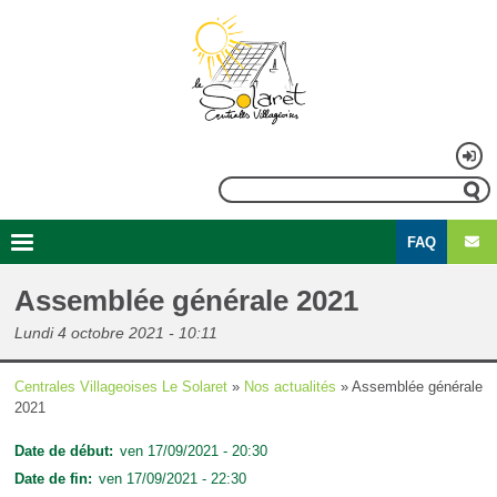
Aller
au
contenu
principal
Menu
Rechercher
du
FAQ
compte
Second
Navigation
de
menu
principale
Assemblée générale 2021
l'utilisateur
Lundi 4 octobre 2021 - 10:11
Centrales Villageoises Le Solaret
Nos actualités
Assemblée générale
Fil
2021
d'Ariane
Date de début
ven 17/09/2021 - 20:30
Date de fin
ven 17/09/2021 - 22:30