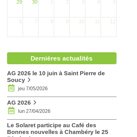
29
30
1
2
3
4
5
6
7
8
9
10
11
12
Dernières actualités
AG 2026 le 10 juin à Saint Pierre de
Soucy
jeu 7/05/2026
AG 2026
lun 27/04/2026
Le Solaret participe au Café des
Bonnes nouvelles à Chambéry le 25