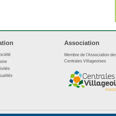
ation
Association
ociété
Membre de l'Association de
Centrales Villageoises
toire
ivités
ualités