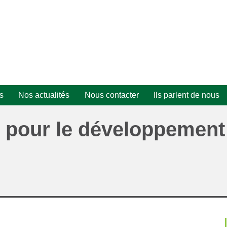
s
Nos actualités
Nous contacter
Ils parlent de nous
Projet PV n°1
 pour le développement
Tranche 2
Alp'Coeur Energie
Certificats d'Économie
d'Énergie (CEE)