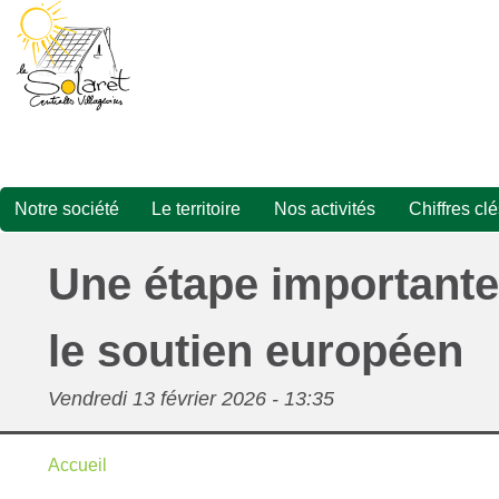
Aller
au
contenu
principal
Notre société
Le territoire
Nos activités
Chiffres clé
Navigation
Présentation
Projets
principale
Une étape importante
photovoltaïques
Rejoindre la société
Autoconsommation
le soutien européen
Lettres d'information
individuelle -
accompagnement
La galerie
Vendredi 13 février 2026 - 13:35
Economie
d'énergie
Accueil
Fil
L'autoconsommation